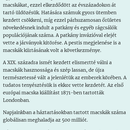
macskákat, ezzel elkezdődött az évszázadokon át
tartó üldözésük. Hatására számuk gyors ütemben
kezdett csökkeni, míg ezzel párhuzamosan őrületes
növekedésnek indult a patkány és egyéb rágcsálók
populációjának száma. A patkány invázióval elejét
vette a járványok kitörése. A pestis megjelenése is a
macskák kiirtásának volt a következménye.
A XIX. századra ismét kezdett elismertté válni a
macskák hasznossága és szép lassan, de újra
természetessé vált a jelenlétük az emberek körében. A
tudatos tenyésztésük is ekkor vette kezdetét. Az első
európai macska kiállítást 1871-ben tartották
Londonban.
Napjainkban a háztartásokban tartott macskák száma
globálisan meghaladja az 500 milliót.