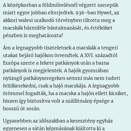
A középkorban a földművelésnél végzett szerepük
miatt egyre jobban elterjedtek. 936-ban Hywel, az
akkori walesi uralkodó törvényben tiltotta meg a
macskák bármiféle bántalmazását, és értéküket
pénzben is meghatározta!
Ám a legnagyobb tiszteletnek a macskák a tengeri
utakat bejáró hajókon örvendtek. A XVI. századtól
Európa szerte a fekete patkányok után a barna
patkányok is megjelentek. A hajók gyomrában
nyüzsgő patkányseregeken semmi más nem tudott
felülkerekedni, csak a hajó macskája. A legnagyobb
örömmel fogadták, ha a macska a hajón ellett kicsiket,
hiszen így biztosítva volt a szállítmány épsége a
hosszú út során.
Ugyanebben az időszakban a keresztény egyház
egyenesen a sátán képmásának kiáltotta ki a