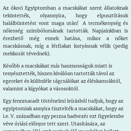
Az ókori Egyiptomban a macskákat szent állatoknak
tekintették, olyannyira, hogy elpusztításuk
halálbüntetést vont maga után! A termékenység és
nőiesség szimbólumának tartották. Napjainkban is
érezhető még ennek hatása, mikor a nőket
macskásnak, míg a férfiakat kutyásnak vélik (pedig
mekkorát tévednek).
Később a macskákat már hasznosságuk miatt is
tenyésztették, hiszen kiválóan tartották távol az
egereket és különféle rágcsálókat az éléskamráktól,
valamint a kígyókat a városoktól.
Egy fennmaradt történelmi leírásból tudjuk, hogy az
egyiptomiak annyira tisztelték a macskákat, hogy az
i.e. V. században egy perzsa hadvezér ezt figyelembe
véve óriási előnyre tett szert. Utasítására, az