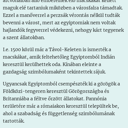
arcvonalban álló embereinek élő macskákat kellett
maguk elé tartaniuk miközben a városfalra támadtak.
Ezzel a manőverrel a perzsák vérontás nélkül tudták
bevenni a várost, mert az egyiptomiak nem voltak
hajlandók fegyverrel védekezni, nehogy kárt tegyenek
a szent állatokban.
I.e. 1500 körül már a Távol-Keleten is ismerték a
macskákat, amik feltehetőleg Egyiptomból Indián
keresztül kerülhettek oda. Kínában eleinte a
gazdagság szimbólumaként tekintettek rájuk.
Ugyancsak Egyiptomból csempészték ki a görögök a
Földközi-tengeren keresztül Görögországba és
Britanniába a féltve őrzött állatokat. Pannónia
területére már a rómaiakon keresztül települtek be,
ahol a szabadság és függetlenség szimbólumának
tartották.