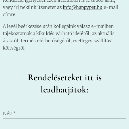
Rendelési igényedet ezen a felületen is le tudod adni,
vagy írj nekünk üzenetet az
info@happypet.hu
e-mail
címre.
A levél beérkezése után kollegáink válasz e-mailben
tájékoztatnak a kiküldés várható idejéről, az aktuális
árakról, termék elérhetőségéről, esetleges szállítási
költségről.
Rendeléseteket itt is
leadhatjátok:
Név