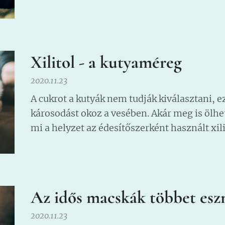
Xilitol - a kutyaméreg
2020.11.23
A cukrot a kutyák nem tudják kiválasztani, 
károsodást okoz a vesében. Akár meg is ölhet
mi a helyzet az édesítőszerként használt xili
Az idős macskák többet esz
2020.11.23