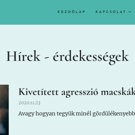
KEZDŐLAP
KAPCSOLAT
Hírek - érdekességek
Kivetített agresszió macská
2020.11.23
Avagy hogyan tegyük minél gördülékenyebbé 