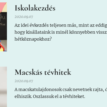
Iskolakezdés
2020.09.07
Az idei évkezdés teljesen más, mint az eddig
hogy kisállataink is minél könnyebben viss
hétköznapokhoz?
Macskás tévhitek
2020.09.07
A macskatulajdonosok csak nevetnek rajta, 
elhiszik. Oszlassuk el a tévhiteket.