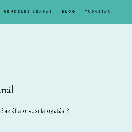
RENDELÉS LEADÁS
BLOG
TUDÁSTÁR
knál
az állatorvosi látogatást?