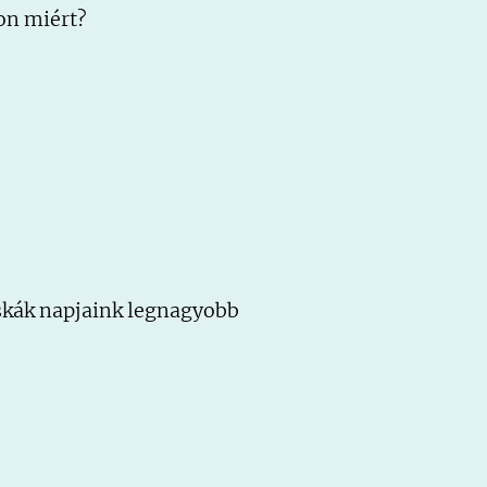
jon miért?
skák napjaink legnagyobb