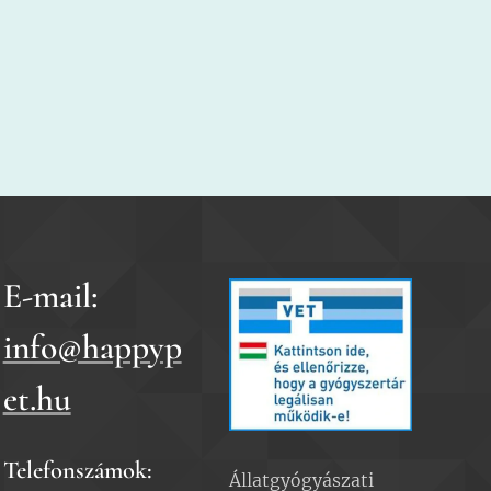
E-mail:
info@happyp
et.hu
Telefonszámok:
Állatgyógyászati