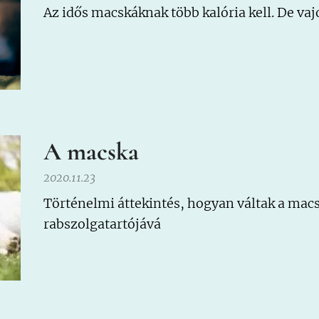
Az idős macskáknak több kalória kell. De va
A macska
2020.11.23
Történelmi áttekintés, hogyan váltak a mac
rabszolgatartójává