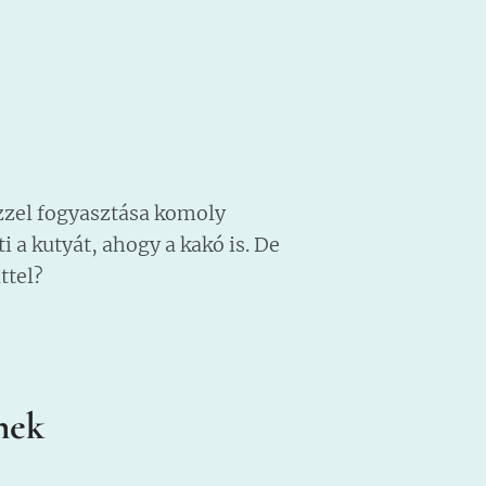
ezzel fogyasztása komoly
i a kutyát, ahogy a kakó is. De
ttel?
nek