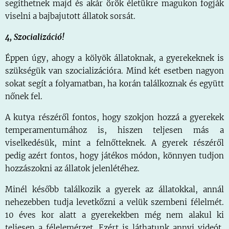
segíthetnek majd és akár örök életükre magukon fogják
viselni a bajbajutott állatok sorsát.
4, Szocializáció!
Éppen úgy, ahogy a kölyök állatoknak, a gyerekeknek is
szükségük van szocializációra. Mind két esetben nagyon
sokat segít a folyamatban, ha korán találkoznak és együtt
nőnek fel.
A kutya részéről fontos, hogy szokjon hozzá a gyerekek
temperamentumához is, hiszen teljesen más a
viselkedésük, mint a felnőtteknek. A gyerek részéről
pedig azért fontos, hogy játékos módon, könnyen tudjon
hozzászokni az állatok jelenlétéhez.
Minél később találkozik a gyerek az állatokkal, annál
nehezebben tudja levetkőzni a velük szembeni félelmét.
10 éves kor alatt a gyerekekben még nem alakul ki
teljesen a félelemérzet. Ezért is láthatunk annyi videót,