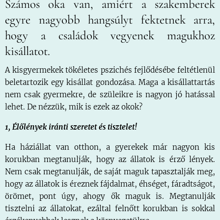
Számos oka van, amiért a szakemberek
egyre nagyobb hangsúlyt fektetnek arra,
hogy a családok vegyenek magukhoz
kisállatot.
A kisgyermekek tökéletes pszichés fejlődésébe feltétlenül
beletartozik egy kisállat gondozása. Maga a kisállattartás
nem csak gyermekre, de szüleikre is nagyon jó hatással
lehet. De nézzük, mik is ezek az okok?
1, Élőlények iránti szeretet és tisztelet!
Ha háziállat van otthon, a gyerekek már nagyon kis
korukban megtanulják, hogy az állatok is érző lények.
Nem csak megtanulják, de saját maguk tapasztalják meg,
hogy az állatok is éreznek fájdalmat, éhséget, fáradtságot,
örömet, pont úgy, ahogy ők maguk is. Megtanulják
tisztelni az állatokat, ezáltal felnőtt korukban is sokkal