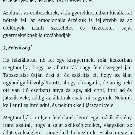
érzékenyebbek lesznek a környezetükre.
Azoknak az embereknek, akik gyerekkorukban kisállattal
nőttek fel, az emocionális érzékük is fejlettebb és az
élőlények iránti szeretetet és tiszteletet saját
gyermekeiknek is továbbadják.
2, Felelősség!
Ha háziállattal nő fel egy kisgyermek, már kiskorban
megtanulja, hogy az állattartás nagy felelősséggel jár.
Tapasztalat útján érzi át és sajátítja el, hogy az állat
ugyanúgy kiszolgáltatott, ahogy ő maga is, de amíg neki
ott van (jó esetben) anya és apa, aki enni, inni ad és
játszik vele, addig az állatnak csak mi vagyunk. Nekünk
kell enni és inni adni, és nekünk kell játszani vele.
Megtanulják, milyen felelősnek lenni egy másik élőlény
iránt azáltal, hogy a saját szükségleteiket, vágyaikat az
állat szükségletei mögé kell helyezniük. Hiába megy a