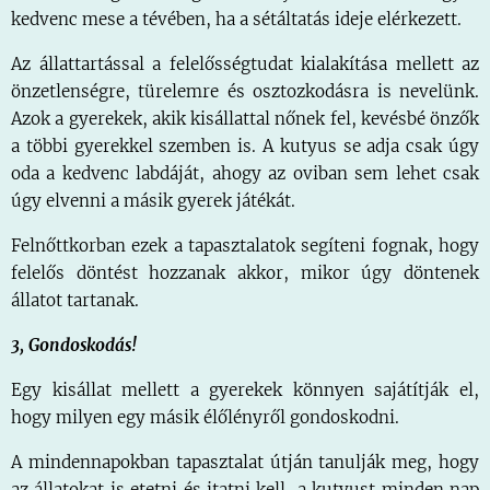
kedvenc mese a tévében, ha a sétáltatás ideje elérkezett.
Az állattartással a felelősségtudat kialakítása mellett az
önzetlenségre, türelemre és osztozkodásra is nevelünk.
Azok a gyerekek, akik kisállattal nőnek fel, kevésbé önzők
a többi gyerekkel szemben is. A kutyus se adja csak úgy
oda a kedvenc labdáját, ahogy az oviban sem lehet csak
úgy elvenni a másik gyerek játékát.
Felnőttkorban ezek a tapasztalatok segíteni fognak, hogy
felelős döntést hozzanak akkor, mikor úgy döntenek
állatot tartanak.
3, Gondoskodás!
Egy kisállat mellett a gyerekek könnyen sajátítják el,
hogy milyen egy másik élőlényről gondoskodni.
A mindennapokban tapasztalat útján tanulják meg, hogy
az állatokat is etetni és itatni kell, a kutyust minden nap