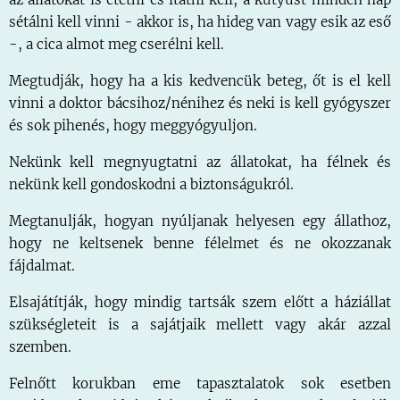
sétálni kell vinni - akkor is, ha hideg van vagy esik az eső
-, a cica almot meg cserélni kell.
Megtudják, hogy ha a kis kedvencük beteg, őt is el kell
vinni a doktor bácsihoz/nénihez és neki is kell gyógyszer
és sok pihenés, hogy meggyógyuljon.
Nekünk kell megnyugtatni az állatokat, ha félnek és
nekünk kell gondoskodni a biztonságukról.
Megtanulják, hogyan nyúljanak helyesen egy állathoz,
hogy ne keltsenek benne félelmet és ne okozzanak
fájdalmat.
Elsajátítják, hogy mindig tartsák szem előtt a háziállat
szükségleteit is a sajátjaik mellett vagy akár azzal
szemben.
Felnőtt korukban eme tapasztalatok sok esetben