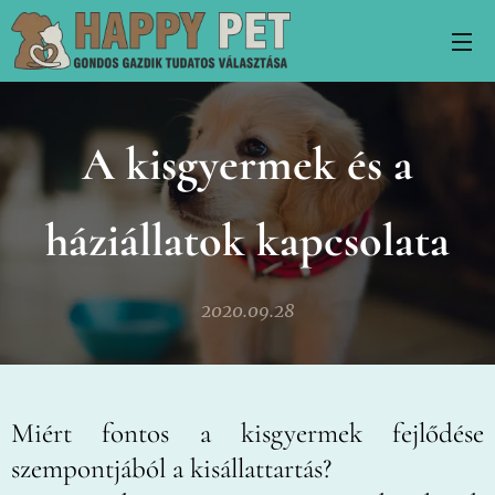
A kisgyermek és a
háziállatok kapcsolata
2020.09.28
Miért fontos a kisgyermek fejlődése
szempontjából a kisállattartás?