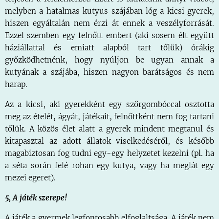
melyben a hatalmas kutyus szájában lóg a kicsi gyerek,
hiszen egyáltalán nem érzi át ennek a veszélyforrását.
Ezzel szemben egy felnőtt embert (aki sosem élt együtt
háziállattal és emiatt alapból tart tőlük) órákig
győzködhetnénk, hogy nyúljon be ugyan annak a
kutyának a szájába, hiszen nagyon barátságos és nem
harap.
Az a kicsi, aki gyerekként egy szőrgombóccal osztotta
meg az ételét, ágyát, játékait, felnőttként nem fog tartani
tőlük. A közös élet alatt a gyerek mindent megtanul és
kitapasztal az adott állatok viselkedéséről, és később
magabiztosan fog tudni egy-egy helyzetet kezelni (pl. ha
a séta során felé rohan egy kutya, vagy ha meglát egy
mezei egeret).
5, A játék szerepe!
A játék a gyermek legfontosabb elfoglaltsága. A játék nem