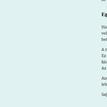
Eg
Ha
ve
be
A 
Ez
ki
Az
Az
le
Sa