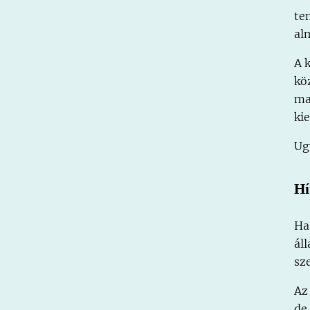
te
al
A 
kö
ma
ki
Ug
Hí
Ha
ál
sz
Az
de