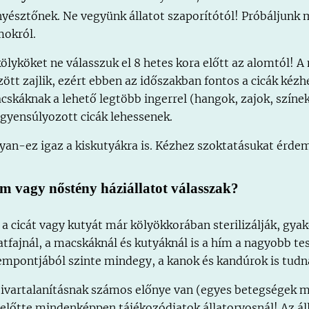
nyésztőnek. Ne vegyünk állatot szaporítótól! Próbáljunk m
mokról.
kölyköket ne válasszuk el 8 hetes kora előtt az alomtól! A
zött zajlik, ezért ebben az időszakban fontos a cicák kézh
cskáknak a lehető legtöbb ingerrel (hangok, zajok, színe
egyensúlyozott cicák lehessenek.
yan-ez igaz a kiskutyákra is. Kézhez szoktatásukat érde
m vagy nőstény háziállatot válasszak?
 a cicát vagy kutyát már kölyökkorában sterilizálják, g
latfajnál, a macskáknál és kutyáknál is a hím a nagyobb te
empontjából szinte mindegy, a kanok és kandúrok is tudna
 ivartalanításnak számos előnye van (egyes betegségek m
 előtte mindenképpen tájékozódjatok állatorvosnál! Az ál