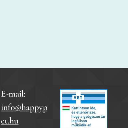
E-mail:
info@happyp
et.hu