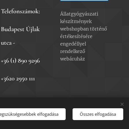
Telefonszámok:
Állatgyógyászati
készítmények
Budapest Újlak
webshopban történő
értékesítésére
utca -
engedéllyel
rendelkező
webáruház
+36 (1) 890 9296
+3620 2950 111
legszükségesebbek elfogadása
Összes elfogadása