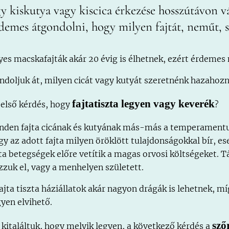
y kiskutya vagy kiscica érkezése hosszútávon vá
demes átgondolni, hogy milyen fajtát, neműt, 
yes macskafajták akár 20 évig is élhetnek, ezért érdemes
ndoljuk át, milyen cicát vagy kutyát szeretnénk hazahozn
fajtatiszta legyen vagy keverék
 első kérdés, hogy
?
nden fajta cicának és kutyának más-más a temperamentuma
gy az adott fajta milyen öröklött tulajdonságokkal bír, es
jta betegségek előre vetítik a magas orvosi költségeket. 
zzuk el, vagy a menhelyen született.
fajta tiszta háziállatok akár nagyon drágák is lehetnek, 
gyen elvihető.
sző
 kitaláltuk, hogy melyik legyen, a következő kérdés a