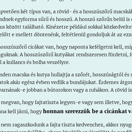
apvetően két típus van, a rövid- és a hosszúszőrű macská
ndnek egyforma sűrű és hosszú. A hosszú szőrűn belül is e
pus között található. Kinézetre például sokkal közkedvel
előtt e mellett döntenénk, feltétlenül gondoljuk át az ezz
hosszúszőrű cicákat van, hogy naponta kefélgetni kell, mí
guknak. A hosszúszőrű kutyákat rendszeresen fürdetni, fé
l a kullancs és bolha veszélyre.
nden macska és kutya hullajtja a szőrét, hosszúságtól és 
latok akár egész évben vedlik a bundájukat. Érdemes átgon
varnának-e jobban a bútorokon vagy a ruhákon. A rövid is 
 megvan, hogy fajtatiszta legyen-e vagy sem illetve, hog
honnan szerezzük be a cicánkat
v
ána kell járni, hogy
 nem ragaszkodunk a fajta tiszta kedvenchez, akkor nyu