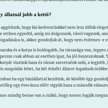
y állatnál jobb a kettő?
 aggódunk, hogy kis kedvencünkkel nem lesz időnk eleget
le otthon egyedül, amíg mi dolgozunk, távol vagyunk, azo
fogadására is, akkor gondoljuk át, hogy nem érdemes-e e
macska és a kutya is boldogabb, ha társasága van, legyen a
 persze csak abban az esetben igaz, ha jól összeszoknak. 
skutyát viszünk haza és társat szeretnénk neki, a legjobb
 is megoldás lehet, ha két felnőtt állatot fogadunk örökbe
onban ha egy háziállattal kezdünk, de később úgy gondolju
hetőleg egy éves kora előtt vigyük haza a második válasz
jnos mindig benne van a rizikó, hogy sosem fogják megsz