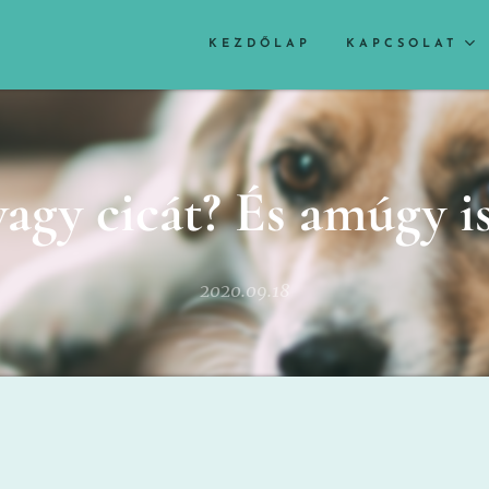
KEZDŐLAP
KAPCSOLAT
agy cicát? És amúgy i
2020.09.18