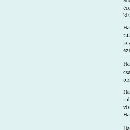
ál
ér
ki
Ha
tu
ke
ez
H
cs
ol
Ha
tö
vi
Ha
H