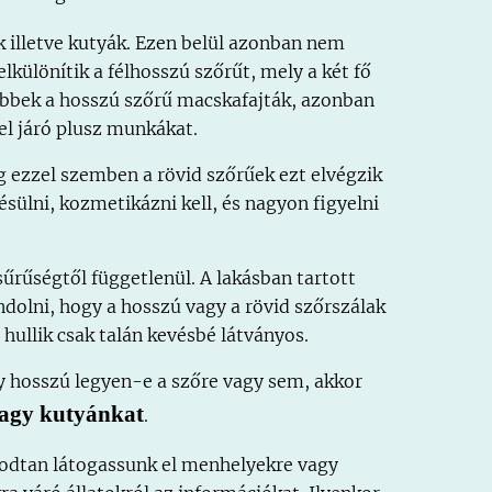
k illetve kutyák. Ezen belül azonban nem
lkülönítik a félhosszú szőrűt, mely a két fő
tebbek a hosszú szőrű macskafajták, azonban
el járó plusz munkákat.
g ezzel szemben a rövid szőrűek ezt elvégzik
sülni, kozmetikázni kell, és nagyon figyelni
sűrűségtől függetlenül. A lakásban tartott
dolni, hogy a hosszú vagy a rövid szőrszálak
hullik csak talán kevésbé látványos.
y hosszú legyen-e a szőre vagy sem, akkor
agy kutyánkat
.
godtan látogassunk el menhelyekre vagy