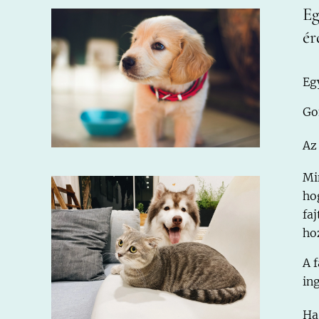
Eg
ér
Eg
Go
Az
Mi
ho
fa
ho
A 
in
Ha