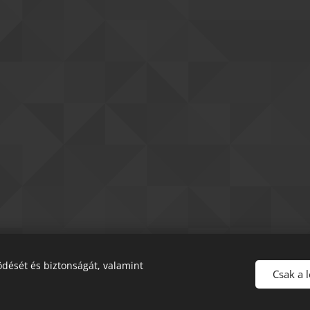
dését és biztonságát, valamint
Csak a 
Az oldalt a
Webnode
működteti
Sütik