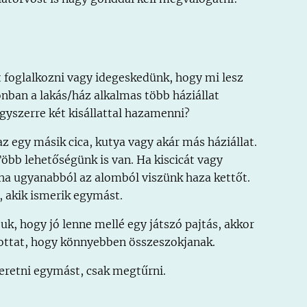
 foglalkozni vagy idegeskedünk, hogy mi lesz
nban a lakás/ház alkalmas több háziállat
gyszerre két kisállattal hazamenni?
z egy másik cica, kutya vagy akár más háziállat.
Több lehetőségünk is van. Ha kiscicát vagy
, ha ugyanabból az alomból viszünk haza kettőt.
, akik ismerik egymást.
k, hogy jó lenne mellé egy játszó pajtás, akkor
tottat, hogy könnyebben összeszokjanak.
eretni egymást, csak megtűrni.