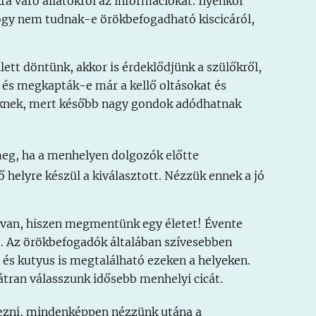
ra váró állatokról az információkat. Ilyenkor
ogy nem tudnak-e örökbefogadható kiscicáról,
lett döntünk, akkor is érdeklődjünk a szülőkről,
s és megkapták-e már a kellő oltásokat és
ezeknek, mert később nagy gondok adódhatnak
meg, ha a menhelyen dolgozók előtte
 helyre készül a kiválasztott. Nézzük ennek a jó
s van, hiszen megmentünk egy életet! Évente
it. Az örökbefogadók általában szívesebben
 és kutyus is megtalálható ezeken a helyeken.
átran válasszunk idősebb menhelyi cicát.
ezni, mindenképpen nézzünk utána a