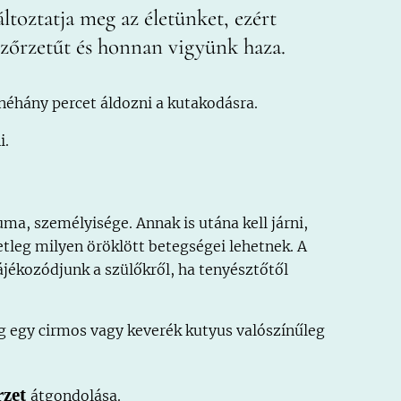
ltoztatja meg az életünket, ezért
szőrzetűt és honnan vigyünk haza.
 néhány percet áldozni a kutakodásra.
i.
, személyisége. Annak is utána kell járni,
etleg milyen öröklött betegségei lehetnek. A
Tájékozódjunk a szülőkről, ha tenyésztőtől
míg egy cirmos vagy keverék kutyus valószínűleg
rzet
átgondolása.