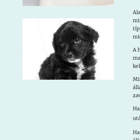
Al
mi
tí
mi
A 
ma
kel
Mi
ál
za
Ha
ut
Ha