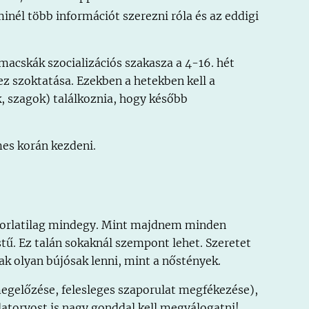
inél több információt szerezni róla és az eddigi
 macskák szocializációs szakasza a 4-16. hét
ez szoktatása. Ezekben a hetekben kell a
k, szagok) találkoznia, hogy később
mes korán kezdeni.
yakorlatilag mindegy. Mint majdnem minden
stű. Ez talán sokaknál szempont lehet. Szeretet
k olyan bújósak lenni, mint a nőstények.
egelőzése, felesleges szaporulat megfékezése),
latorvost is nagy gonddal kell megválogatni!