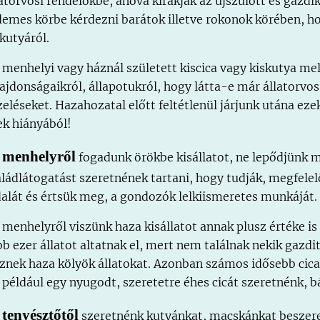
latorvosi rendelőkbe, ahova kirakják az újszülött és gazdik
demes körbe kérdezni barátok illetve rokonok körében, h
skutyáról.
 menhelyi vagy háznál született kiscica vagy kiskutya mel
lajdonságaikról, állapotukról, hogy látta-e már állatorvo
zeléseket. Hazahozatal előtt feltétlenül járjunk utána 
ek hiányából!
menhelyről
a
fogadunk örökbe kisállatot, ne lepődjünk 
aládlátogatást szeretnének tartani, hogy tudják, megfelelő
dalát és értsük meg, a gondozók lelkiismeretes munkáját.
 menhelyről viszünk haza kisállatot annak plusz értéke i
bb ezer állatot altatnak el, mert nem találnak nekik gazd
sznek haza kölyök állatokat. Azonban számos idősebb cica
 például egy nyugodt, szeretetre éhes cicát szeretnénk, b
tenyésztőtől
a
szeretnénk kutyánkat, macskánkat beszer