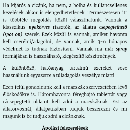
Ha kijárós a cicánk, ha nem, a bolha és kullancsellenes
kezelések akkor is elengedhetetlenek. Természetesen itt
is többféle megoldás közül választhatunk. Vannak a
klasszikus
nyakörves
riasztók, az állatra
csepegtethető
(spot on)
szerek. Ezek közül is vannak, amiket havonta
kell cserélni/adagolni, de vannak, amik 3-6 hónapos
védelmet is tudnak biztosítani. Vannak ma már
spray
formájában is használható, kiegészítő készítmények.
A különböző, hatóanyag tartalmú szereket sose
használjunk egyszerre a túladagolás veszélye miatt!
Ezen felül gondolnunk kell a macskák szervezetében lévő
élősködőkre is. Háromhavonta féreghajtó tablettát vagy
rácsepegtető oldatot kell adni a macskáknak. Ezt az
állatorvosnál, állatpatikában tudjuk beszerezni és mi
magunk is be tudjuk adni a cicánknak.
Ápolási felszerelések