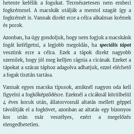
hetente kefélik a fogukat. Természetesen nem emberi
fogkrémmel. A macskák utálják a mentol szagát így a
fogkrémét is. Vannak direkt erre a célra alkalmas krémek
és porok.
Azonban, ha úgy gondoljuk, hogy nem fogjuk a macskánk
fogát kefélgetni, a legjobb megoldás, ha
speciális tápot
veszünk erre a célra. Ezek a tápok direkt nagyobb
szeműek, hogy jól meg kelljen rágnia a cicának. Ezeket a
tápokat a száraz táphoz adagolva adhatjuk, ezzel elérhető
a fogak tisztán tartása.
Vannak egyes macska típusok, amiknél nagyon oda kell
figyelni a fogkőképződésre. Ezeknél a cicáknál körülbelül
4 éves koruk után, állatorvosnál altatás mellett géppel
távolítják el a fogkövet, azonban az altatás egy bizonyos
kor után már veszélyes, ezért a megelőzés
elengedhetetlen.