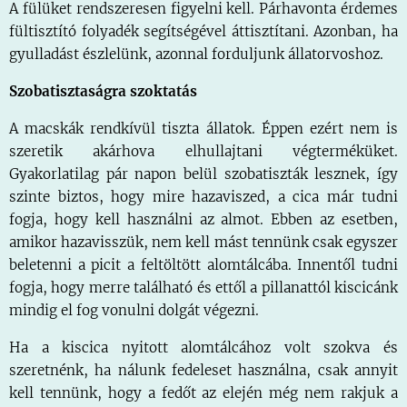
A fülüket rendszeresen figyelni kell. Párhavonta érdemes
fültisztító folyadék segítségével áttisztítani. Azonban, ha
gyulladást észlelünk, azonnal forduljunk állatorvoshoz.
Szobatisztaságra szoktatás
A macskák rendkívül tiszta állatok. Éppen ezért nem is
szeretik akárhova elhullajtani végterméküket.
Gyakorlatilag pár napon belül szobatiszták lesznek, így
szinte biztos, hogy mire hazaviszed, a cica már tudni
fogja, hogy kell használni az almot. Ebben az esetben,
amikor hazavisszük, nem kell mást tennünk csak egyszer
beletenni a picit a feltöltött alomtálcába. Innentől tudni
fogja, hogy merre található és ettől a pillanattól kiscicánk
mindig el fog vonulni dolgát végezni.
Ha a kiscica nyitott alomtálcához volt szokva és
szeretnénk, ha nálunk fedeleset használna, csak annyit
kell tennünk, hogy a fedőt az elején még nem rakjuk a