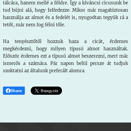
tálcára, hanem mellé a földre. Így a kíváncsi cicusunk be
tud bújni alá, hogy felfedezze. Mikor már magabiztosan
használja az almot és a fedelét is, nyugodtan tegyük rá a
tetőt, már nem fog félni tőle.
Ha tenyésztőtől hozzuk haza a cicát, érdemes
megkérdezni, hogy milyen típusú almot használtak.
Először érdemes ezt a típusú almot beszerezni, mert már
ismerős a számára. Pár napon belül persze át tudjuk
szoktatni az általunk preferált alomra.
Share