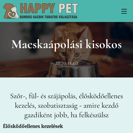
Macskaápolási kisokos
2020.11.02
Szőr-, fül- és szájápolás, élősködőellenes
kezelés, szobatisztaság - amire kezdő
gazdiként jobb, ha felkészülsz
Élősködőellenes kezelések