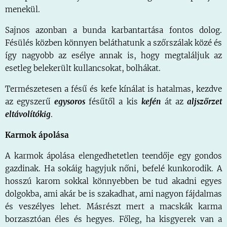
menekül.
Sajnos azonban a bunda karbantartása fontos dolog.
Fésülés közben könnyen beláthatunk a szőrszálak közé és
így nagyobb az esélye annak is, hogy megtaláljuk az
esetleg belekerült kullancsokat, bolhákat.
Természetesen a fésű és kefe kínálat is hatalmas, kezdve
az egyszerű
egysoros
fésűtől a kis
kefén
át az
aljszőrzet
eltávolítókig
.
Karmok ápolása
A karmok ápolása elengedhetetlen teendője egy gondos
gazdinak. Ha sokáig hagyjuk nőni, befelé kunkorodik. A
hosszú karom sokkal könnyebben be tud akadni egyes
dolgokba, ami akár be is szakadhat, ami nagyon fájdalmas
és veszélyes lehet. Másrészt mert a macskák karma
borzasztóan éles és hegyes. Főleg, ha kisgyerek van a