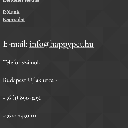
Rendelés leadás
Rólunk
Kapcsolat
E-mail:
info@happypet.hu
Telefonszámok:
Budapest Újlak utca -
+36 (1) 890 9296
+3620 2950 111