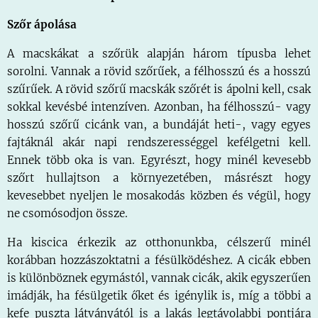
Szőr ápolása
A macskákat a szőrük alapján három típusba lehet
sorolni. Vannak a rövid szőrűek, a félhosszú és a hosszú
szűrűek. A rövid szőrű macskák szőrét is ápolni kell, csak
sokkal kevésbé intenzíven. Azonban, ha félhosszú- vagy
hosszú szőrű cicánk van, a bundáját heti-, vagy egyes
fajtáknál akár napi rendszerességgel kefélgetni kell.
Ennek több oka is van. Egyrészt, hogy minél kevesebb
szőrt hullajtson a környezetében, másrészt hogy
kevesebbet nyeljen le mosakodás közben és végül, hogy
ne csomósodjon össze.
Ha kiscica érkezik az otthonunkba, célszerű minél
korábban hozzászoktatni a fésülködéshez. A cicák ebben
is különböznek egymástól, vannak cicák, akik egyszerűen
imádják, ha fésülgetik őket és igénylik is, míg a többi a
kefe puszta látványától is a lakás legtávolabbi pontjára