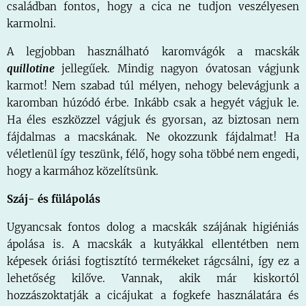
családban fontos, hogy a cica ne tudjon veszélyesen
karmolni.
A legjobban használható karomvágók a macskák
quillotine
jellegűek. Mindig nagyon óvatosan vágjunk
karmot! Nem szabad túl mélyen, nehogy belevágjunk a
karomban húzódó érbe. Inkább csak a hegyét vágjuk le.
Ha éles eszközzel vágjuk és gyorsan, az biztosan nem
fájdalmas a macskának. Ne okozzunk fájdalmat! Ha
véletlenül így teszünk, félő, hogy soha többé nem engedi,
hogy a karmához közelítsünk.
Száj- és fülápolás
Ugyancsak fontos dolog a macskák szájának higiéniás
ápolása is. A macskák a kutyákkal ellentétben nem
képesek óriási fogtisztító termékeket rágcsálni, így ez a
lehetőség kilőve. Vannak, akik már kiskortól
hozzászoktatják a cicájukat a fogkefe használatára és