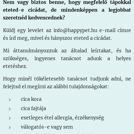
Nem vagy biztos benne, hogy megfelelő tápokkal
eteted-e cicádat, de mindenképpen a legjobbat
szeretnéd kedvencednek?
Küldj egy levelet az info@happypet.hu e-mail címre
és írd meg, mivel és hányszor eteted a cicádat.
Mi áttanulmányozzuk az általad leírtakat, és ha
szükséges, ingyenes tanácsot adunk a helyes
etetéshez.
Hogy minél tökéletesebb tanácsot tudjunk adni, ne
felejtsd el megírni az alábbi tulajdonságokat:
cica kora
cica fajtája
esetleges étel allergia, érzékenység
válogatós-e vagy sem