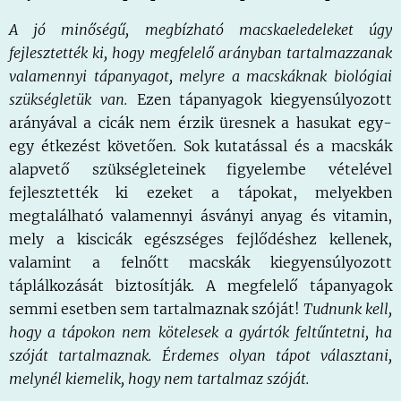
A jó minőségű, megbízható macskaeledeleket úgy
fejlesztették ki, hogy megfelelő arányban tartalmazzanak
valamennyi tápanyagot, melyre a macskáknak biológiai
szükségletük van.
Ezen tápanyagok kiegyensúlyozott
arányával a cicák nem érzik üresnek a hasukat egy-
egy étkezést követően. Sok kutatással és a macskák
alapvető szükségleteinek figyelembe vételével
fejlesztették ki ezeket a tápokat, melyekben
megtalálható valamennyi ásványi anyag és vitamin,
mely a kiscicák egészséges fejlődéshez kellenek,
valamint a felnőtt macskák kiegyensúlyozott
táplálkozását biztosítják. A megfelelő tápanyagok
semmi esetben sem tartalmaznak szóját!
Tudnunk kell,
hogy a tápokon nem kötelesek a gyártók feltűntetni, ha
szóját tartalmaznak. Érdemes olyan tápot választani,
melynél kiemelik, hogy nem tartalmaz szóját.