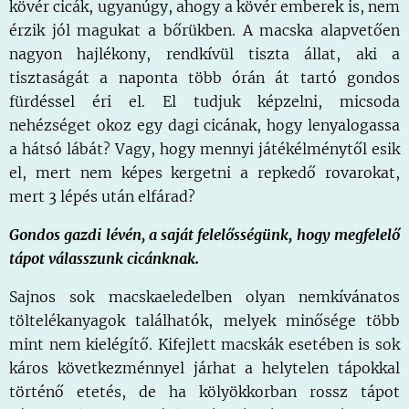
kövér cicák, ugyanúgy, ahogy a kövér emberek is, nem
érzik jól magukat a bőrükben. A macska alapvetően
nagyon hajlékony, rendkívül tiszta állat, aki a
tisztaságát a naponta több órán át tartó gondos
fürdéssel éri el. El tudjuk képzelni, micsoda
nehézséget okoz egy dagi cicának, hogy lenyalogassa
a hátsó lábát? Vagy, hogy mennyi játékélménytől esik
el, mert nem képes kergetni a repkedő rovarokat,
mert 3 lépés után elfárad?
Gondos gazdi lévén, a saját felelősségünk, hogy megfelelő
tápot válasszunk cicánknak.
Sajnos sok macskaeledelben olyan nemkívánatos
töltelékanyagok találhatók, melyek minősége több
mint nem kielégítő. Kifejlett macskák esetében is sok
káros következménnyel járhat a helytelen tápokkal
történő etetés, de ha kölyökkorban rossz tápot