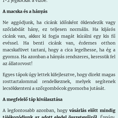
1-2 jégkockát a vízbe.
A macska és a hányás
Ne aggódjunk, ha cicánk időnként öklendezik vagy
szőrlabdát hány, ez teljesen normális. Ha kijárós
cicánk van, akkor ki fogja magát kúrálni egy kis fű
evéssel. Ha benti cicánk van, érdemes otthon
macskafüvet tartani, hogy a cica legelhesse, ha ég a
gyomra. Ha azonban a hányás rendszeres, keressük fel
az állatorvost!
Egyes tápok úgy lettek kifejlesztve, hogy direkt magas
rosttartalommal rendelkeznek, melyek segítenek
lecsökkenteni a szőrgombócok gyomorba jutását.
A megfelelő táp kiválasztása
A legfontosabb azonban, hogy
vásárlás előtt mindig
tájékozódjunk az adott eledel összetevőiről.
Éppúgy,