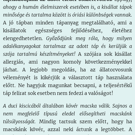
ahogy a humán élelmiszerek esetében is, a kisállat tápok
minősége és tartalma között is óriási különbségek vannak
.
A jó tápban minden tápanyag megtalálható, ami a
kisállatok egészséges fejlődéséhez, életéhez
elengedhetetlen.
Győződjünk meg róla, hogy milyen
adalékanyagokat tartalmaz az adott táp és kerüljük a
szója tartalmú készítményeket!
A szójára sok kisállat
allergiás, ami nagyon komoly következményekkel
járhat. A legjobb megoldás, ha az állatorvosunk
véleményét is kikérjük a választott táp használata
előtt. Ne hagyjuk magunkat becsapni, a teljesértékű
táp felirat sok esetben nem fedezi a valóságot!
A duci kiscicából általában kövér macska válik. Sajnos a
nem megfelelő típusú eledel elősegítheti macskánk
túlsúlyosságát.
Mindig tartsuk szem előtt, hogy ha
macskánk kövér, azzal neki ártunk a legtöbbet. A