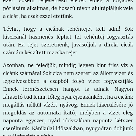
ezért sosem teljesértékű eledel. Főleg a folyadék
pótlására alkalmas, de hosszú távon alultápláljuk vele
a cicát, ha csak ezzel etetünk.
Tévhit, hogy a cicának tehéntejet kell adni! Sok
kiscicánál hasmenés léphet fel tehéntej fogyasztás
után. Ha tejet szeretnénk, javasoljuk a direkt cicák
számára készített macska tejet.
Azonban, ne feledjük, mindig legyen kint friss víz a
cicánk számára! Sok cica nem szereti az állott vizet és
legszívesebben a csapból folyó vizet fogyasztják.
Ennek természetesen hangot is adnak. Nagyon
fárasztó tud lenni, főleg nyár éjszakánként, ha a cicánk
megállás nélkül vízért nyávog. Ennek kikerülésére jó
megoldás az automata itató, melyben a vizet elég
naponta egyszer, nyári időszakban naponta kétszer
cserélnünk. Kánikulai időszakban, nyugodtan dobjunk