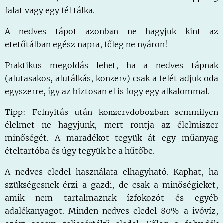
falat vagy egy fél tálka.
A nedves tápot azonban ne hagyjuk kint az
etetőtálban egész napra, főleg ne nyáron!
Praktikus megoldás lehet, ha a nedves tápnak
(alutasakos, alutálkás, konzerv) csak a felét adjuk oda
egyszerre, így az biztosan el is fogy egy alkalommal.
Tipp: Felnyitás után konzervdobozban semmilyen
élelmet ne hagyjunk, mert rontja az élelmiszer
minőségét. A maradékot tegyük át egy műanyag
ételtartóba és úgy tegyük be a hűtőbe.
A nedves eledel használata elhagyható. Kaphat, ha
szükségesnek érzi a gazdi, de csak a minőségieket,
amik nem tartalmaznak ízfokozót és egyéb
adalékanyagot. Minden nedves eledel 80%-a ivóvíz,