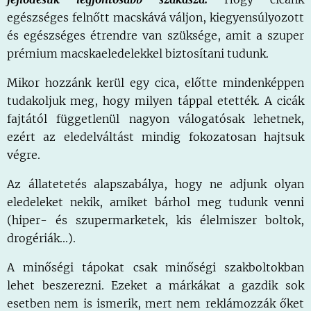
egészséges felnőtt macskává váljon, kiegyensúlyozott
és egészséges étrendre van szüksége, amit a szuper
prémium macskaeledelekkel biztosítani tudunk.
Mikor hozzánk kerül egy cica, előtte mindenképpen
tudakoljuk meg, hogy milyen táppal etették. A cicák
fajtától függetlenül nagyon válogatósak lehetnek,
ezért az eledelváltást mindig fokozatosan hajtsuk
végre.
Az állatetetés alapszabálya, hogy ne adjunk olyan
eledeleket nekik, amiket bárhol meg tudunk venni
(hiper- és szupermarketek, kis élelmiszer boltok,
drogériák...).
A minőségi tápokat csak minőségi szakboltokban
lehet beszerezni. Ezeket a márkákat a gazdik sok
esetben nem is ismerik, mert nem reklámozzák őket