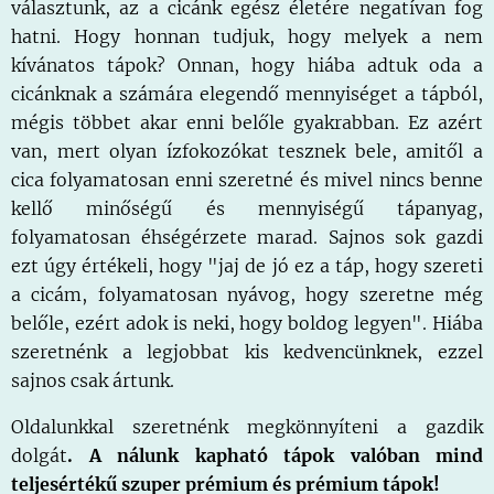
választunk, az a cicánk egész életére negatívan fog
hatni. Hogy honnan tudjuk, hogy melyek a nem
kívánatos tápok? Onnan, hogy hiába adtuk oda a
cicánknak a számára elegendő mennyiséget a tápból,
mégis többet akar enni belőle gyakrabban. Ez azért
van, mert olyan ízfokozókat tesznek bele, amitől a
cica folyamatosan enni szeretné és mivel nincs benne
kellő minőségű és mennyiségű tápanyag,
folyamatosan éhségérzete marad. Sajnos sok gazdi
ezt úgy értékeli, hogy "jaj de jó ez a táp, hogy szereti
a cicám, folyamatosan nyávog, hogy szeretne még
belőle, ezért adok is neki, hogy boldog legyen". Hiába
szeretnénk a legjobbat kis kedvencünknek, ezzel
sajnos csak ártunk.
Oldalunkkal szeretnénk megkönnyíteni a gazdik
dolgát
. A nálunk kapható tápok valóban mind
teljesértékű szuper prémium és prémium tápok!