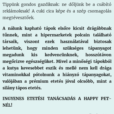
Tippünk gondos gazdiknak: ne dőljünk be a csábító
reklámoknak! A cuki cica képe és a szép csomagolás
megtévesztőek.
A nálunk kapható tápok elsőre kicsit drágábbnak
tűnnek, mint a hipermarketek polcain található
társaik, viszont ezek használatával biztosak
lehetünk, hogy minden szükséges tápanyagot
megadunk kis kedvencünknek, hosszútávon
megőrizve egészségüket. Mivel a minőségi tápokból
a kutya kevesebbet eszik és mellé nem kell drága
vitaminokkal pótolnunk a hiányzó tápanyagokat,
valójában a prémium etetés jóval olcsóbb, mint a
silány tápos etetés.
INGYENES ETETÉSI TANÁCSADÁS A HAPPY PET-
NÉL!