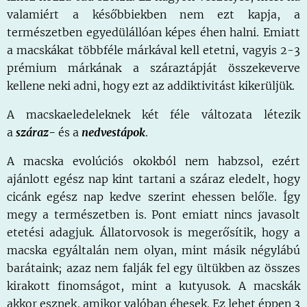
valamiért a későbbiekben nem ezt kapja, a
természetben egyedülállóan képes éhen halni. Emiatt
a macskákat többféle márkával kell etetni, vagyis 2-3
prémium márkának a száraztápját összekeverve
kellene neki adni, hogy ezt az addiktivitást kikerüljük.
A macskaeledeleknek két féle változata létezik
a
száraz-
és a
nedves
tápok
.
A macska evolúciós okokból nem habzsol, ezért
ajánlott egész nap kint tartani a száraz eledelt, hogy
cicánk egész nap kedve szerint ehessen belőle. Így
megy a természetben is. Pont emiatt nincs javasolt
etetési adagjuk. Állatorvosok is megerősítik, hogy a
macska egyáltalán nem olyan, mint másik négylábú
barátaink; azaz nem falják fel egy ültükben az összes
kirakott finomságot, mint a kutyusok. A macskák
akkor esznek, amikor valóban éhesek. Ez lehet éppen 3