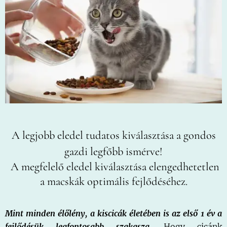
A legjobb eledel tudatos kiválasztása a gondos
gazdi legfőbb ismérve!
A megfelelő eledel kiválasztása elengedhetetlen
a macskák optimális fejlődéséhez.
Mint minden élőlény, a kiscicák életében is az első 1 év a
fejlődésük legfontosabb szakasza.
Hogy cicánk