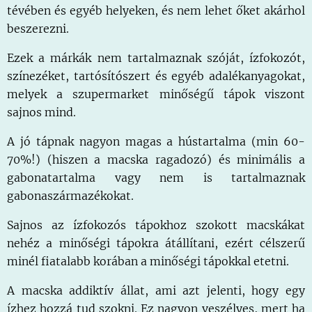
tévében és egyéb helyeken, és nem lehet őket akárhol
beszerezni.
Ezek a márkák nem tartalmaznak szóját, ízfokozót,
színezéket, tartósítószert és egyéb adalékanyagokat,
melyek a szupermarket minőségű tápok viszont
sajnos mind.
A jó tápnak nagyon magas a hústartalma (min 60-
70%!) (hiszen a macska ragadozó) és minimális a
gabonatartalma vagy nem is tartalmaznak
gabonaszármazékokat.
Sajnos az ízfokozós tápokhoz szokott macskákat
nehéz a minőségi tápokra átállítani, ezért célszerű
minél fiatalabb korában a minőségi tápokkal etetni.
A macska addiktív állat, ami azt jelenti, hogy egy
ízhez hozzá tud szokni. Ez nagyon veszélyes, mert ha